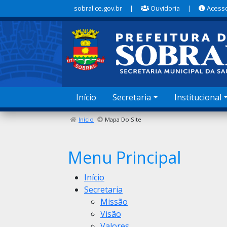
sobral.ce.gov.br
|
Ouvidoria
|
Acesso
Início
Secretaria
Institucional
Início
Mapa Do Site
Menu Principal
Início
Secretaria
Missão
Visão
Valores