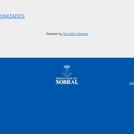
RONIZADOS
Powered by
SchuWeb Sitemap
(8