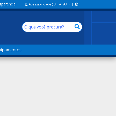
sparência
A+
Acessibilidade
(
A
) |
A-
uipamentos