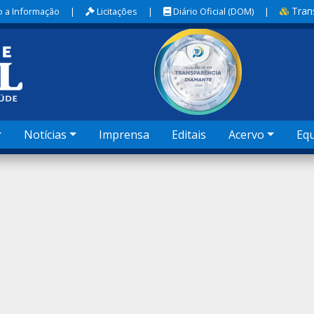
Tran
 a Informação
|
Licitações
|
Diário Oficial (DOM)
|
Notícias
Imprensa
Editais
Acervo
Eq