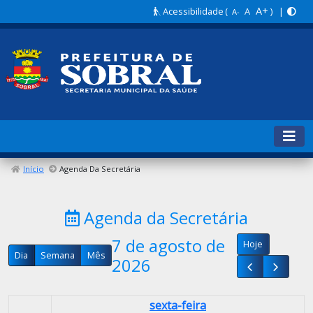
A+
Acessibilidade
(
A
) |
A-
00
Início
Agenda Da Secretária
01
Agenda da Secretária
02
7 de agosto de
Hoje
03
Dia
Semana
Mês
2026
04
sexta-feira