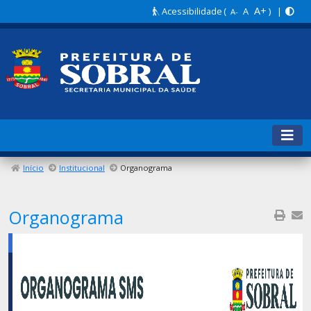
A+
Acessibilidade
(
A
) |
A-
Início
Institucional
Organograma
Organograma