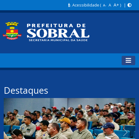
A+
Acessibilidade
(
A
) |
A-
Destaques
Anterior
Próxi