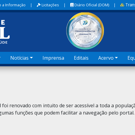
Tran
 a Informação
|
Licitações
|
Diário Oficial (DOM)
|
Notícias
Imprensa
Editais
Acervo
Eq
l foi renovado com intuito de ser acessível a toda a popul
gumas funções que podem facilitar a navegação pelo portal. 