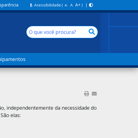
sparência
A+
Acessibilidade
(
A
) |
A-
uipamentos
ação, independentemente da necessidade do
São elas: