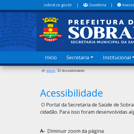
sobral.ce.gov.br
|
Ouvidoria
|
Acesso
Início
Secretaria
Institucional
Início
Acessibilidade
Acessibilidade
O Portal da Secretaria de Saúde de Sobra
cidadão. Para isso foram desenvolvidas al
A-
Diminuir zoom da página