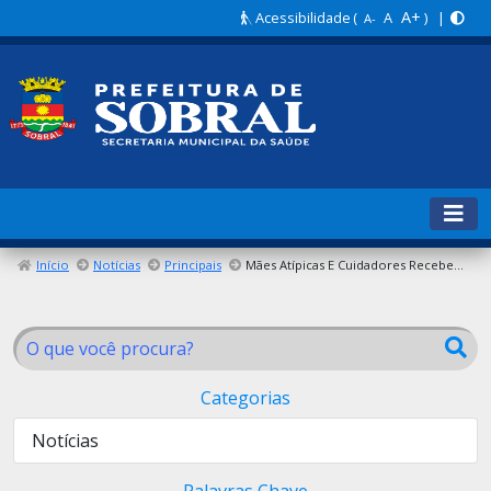
A+
Acessibilidade
(
A
) |
A-
Início
Notícias
Principais
Mães Atípicas E Cuidadores Recebem Certificados De Formação Promovida Pela Secretaria Da Saúde De Sobral
Categorias
Notícias