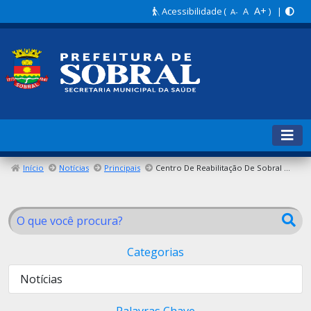
A+
Acessibilidade
(
A
) |
A-
Início
Notícias
Principais
Centro De Reabilitação De Sobral Promove Edição Especial Do Grupo De Pilates, Hanseníase E Fibromialgia Na Margem Esquerda
Categorias
Notícias